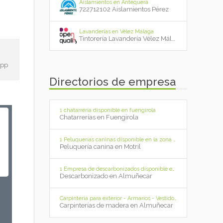
Aislamientos en Antequera
722712102 Aislamientos Pérez
Lavanderías en Vélez Málaga
Tintorería Lavandería Vélez Málaga
app
Directorios de empresa
1 chatarrería disponible en fuengirola
Chatarrerías en Fuengirola
1 Peluquerías caninas disponible en la zona de Motril
Peluquería canina en Motril
1 Empresa de descarbonizados disponible en la zona de Almuñecar
Descarbonizado en Almuñecar
Carpinteria para exterior - Armarios - Vestidores - Diseños de cocina - Diseño de Proyectos - Muebles para su hogar - Almuñecar
Carpinterías de madera en Almuñecar