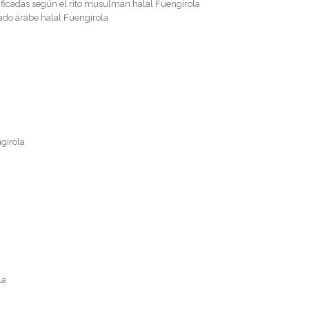
ificadas según el rito musulman halal Fuengirola
do árabe halal Fuengirola
ngirola
la