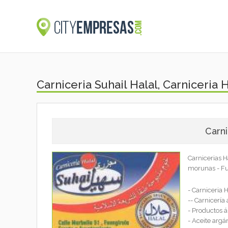
Carniceria Suhail Halal, Carniceria 
Carni
Carnicerias H
morunas - Fu
- Carniceria 
-- Carnicería
- Productos á
- Aceite argá