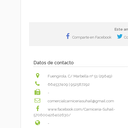
Este an
Comparte en Facebook
Co
Datos de contacto
Fuengirola, C/ Marbella nº 51 (29649)
664537409
|
952587292
-
comercialcarniceriasuhail@gmail.com
www.facebook.com/Carniceria-Suhail-
570600426402630/
-