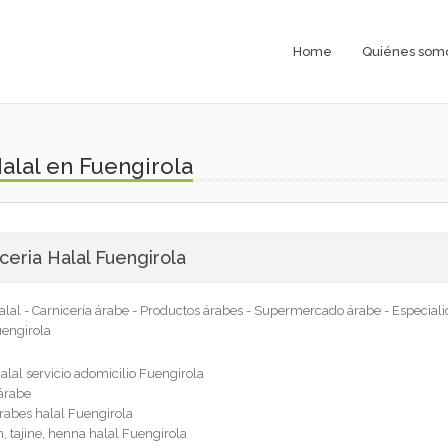
Home
Quiénes som
Halal en Fuengirola
ceria Halal Fuengirola
alal - Carnicería árabe - Productos árabes - Supermercado árabe - Especial
engirola
Halal servicio adomicilio Fuengirola
 árabe
rabes halal Fuengirola
n, tajine, henna halal Fuengirola