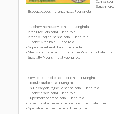
- Carnes sacr
- Supermerca
- Especialidades morunas halal Fuengirola
----------------------------------------------
- Butchery home service halal Fuengirola
- Arab Products halal Fuengirola
- Argan oil, tajine, henna halal Fuengirola
- Butcher Arab halal Fuengirola
- Supermarket Arab halal Fuengirola
- Meat slaughtered according to the Muslim rite halal Fue
- Specialty Moorish halal Fuengirola
---------------------------------------------------------
- Service a domicile Boucherie halal Fuengirola
- Produits arabe halal Fuengirola
- Lhuile dargan, tajine, le henné halal Fuengirola
- Butcher arabe halal Fuengirola
- Supermarché arabe halal Fuengirola
- La viande abattue selon le rite musulman halal Fuengiro
- Spécialité mauresque halal Fuengirola