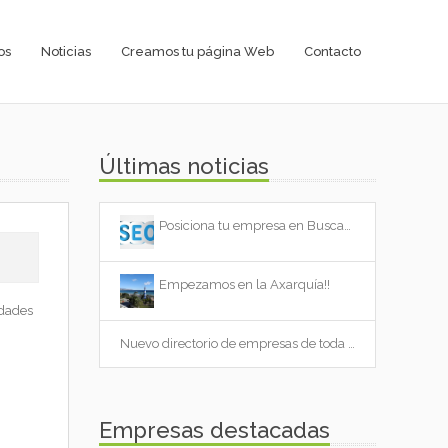
os
Noticias
Creamos tu página Web
Contacto
Últimas noticias
Posiciona tu empresa en Buscadores!!
Empezamos en la Axarquía!!
idades
Nuevo directorio de empresas de toda España, ¡¡¡Bienvenido a Cityempresas.com!!!
Empresas destacadas