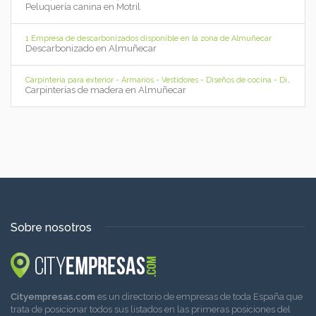
Peluquería canina en Motril
1 Empresa de descarbonizados disponible en la zona de Almuñecar
Descarbonizado en Almuñecar
Carpinteria para exterior - Armarios - Vestidores - Diseños de cocina - Diseño de Proyectos - Muebles para su hogar - Almuñecar
Carpinterías de madera en Almuñecar
Sobre nosotros
Cityempresas.com
es un directorio de empresas de toda España que
trata de posicionar todos sus listados en las primeras posiciones del