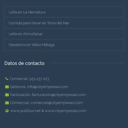
Leña en La Herradura
Comida para llevar en Torre del Mar
Leña en Almuñecar
Desatoros en Vélez Málaga
Datos de contacto
Comercial:
951 237 223
Gerencia:
info@cityempresas.com
Facturación:
facturacion@cityempresas.com
Comercrial:
comercial@cityempresas.com
www.publisur.net
&
www.cityempresas.com