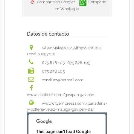
Comparte en Google+
Comparte
en Whatsapp
Datos de contacto
Vélez Málaga, C/ Alfredo Kraus, 2,
Local,8 (29700)
675 878 105
|
675 878 105
675 878 105
condilez@hotmail.com
www.facebook.com/gavipan.gavipan
www.cityempresas.com/panaderia-
y-bolleria-velez-malaga-gavipan-81/
This page can't load Google