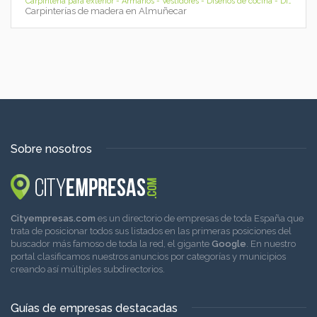
Carpinteria para exterior - Armarios - Vestidores - Diseños de cocina - Diseño de Proyectos - Muebles para su hogar - Almuñecar
Carpinterías de madera en Almuñecar
Sobre nosotros
Cityempresas.com
es un directorio de empresas de toda España que
trata de posicionar todos sus listados en las primeras posiciones del
buscador más famoso de toda la red, el gigante
Google
. En nuestro
portal clasificamos nuestros anuncios por categorías y municipios
creando así múltiples subdirectorios.
Guías de empresas destacadas